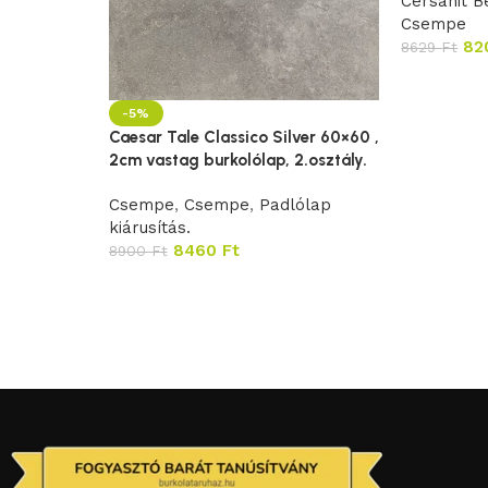
Cersanit B
Csempe
82
8629
Ft
-5%
Caesar Tale Classico Silver 60×60 ,
2cm vastag burkolólap, 2.osztály.
Csempe
,
Csempe
,
Padlólap
kiárusítás.
8460
Ft
8900
Ft