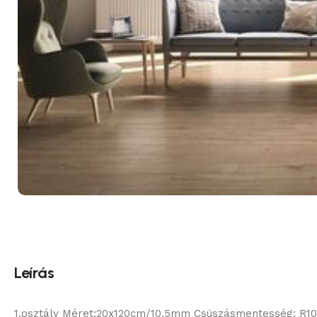
Leírás
1.osztály Méret:20x120cm/10,5mm Csúszásmentesség: R10 A