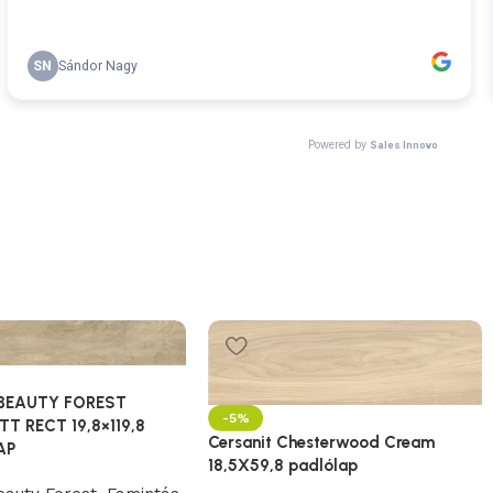
 BEAUTY FOREST
-5%
T RECT 19,8×119,8
Cersanit Chesterwood Cream
AP
18,5X59,8 padlólap