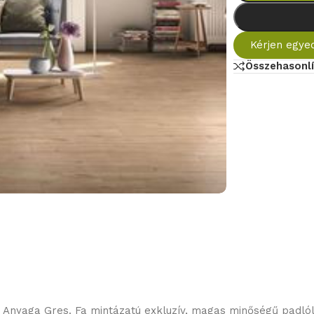
Kérjen egyed
Összehasonlí
nyaga Gres. Fa mintázatú exkluzív, magas minőségű padlólap