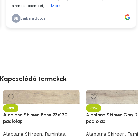
Kapcsolódó termékek
-3%
-3%
Alaplana Shireen Bone 23×120
Alaplana Shireen Grey 
padlólap
padlólap
Alaplana Shireen
,
Famintás
,
Alaplana Shireen
,
Fami