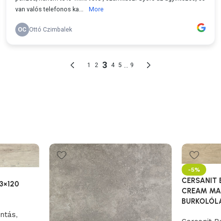
-5%
CERSANIT
23×120
CREAM MAT
BURKOLÓL
ntás
,