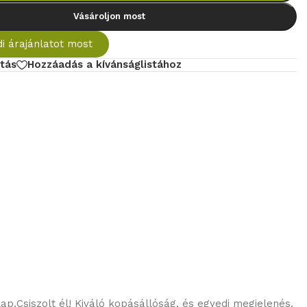
Vásároljon most
i árajánlatot most
tás
Hozzáadás a kívánságlistához
.Csiszolt él! Kiváló kopásállóság, és egyedi megjelenés.