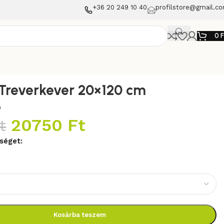
+36 20 249 10 40
profilstore@gmail.c
0
Treverkever 20×120 cm
p
20750
Ft
t
séget:
Kosárba teszem