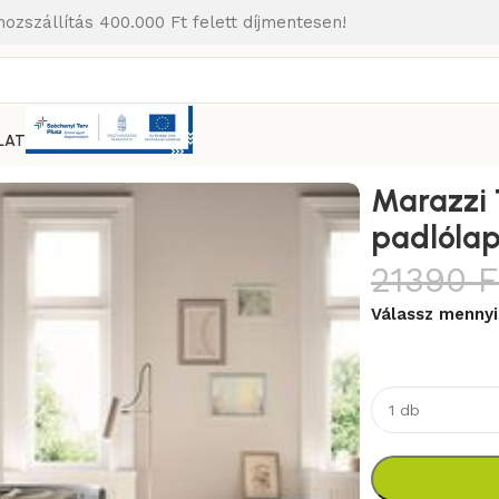
hozszállítás 400.000 Ft felett díjmentesen!
LAT
i Treverkever 20×120 cm padlólap
Marazzi 
padlóla
21390
F
Válassz mennyi