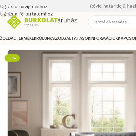
Rövid határidejű ház
Ugrás a navigációhoz
Ugrás a fő tartalomhoz
ŐOLDAL
TERMÉKEK
RÓLUNK
SZOLGÁLTATÁSOK
INFORMÁCIÓK
KAPCSO
Kezdőlap
/
fahatású padlólap
/
Marazzi Treverkever
/
Marazz
-3%