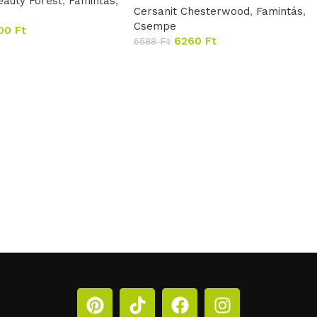
eauty Forest
,
Famintás
,
Cersanit Chesterwood
,
Famintás
,
Csempe
00
Ft
6260
Ft
6588
Ft