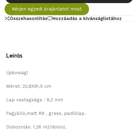
Kérjen egyedi árajánlatot most
Összehasonlítás
Hozzáadás a kívánságlistához
Leírás
Újdonság!
Méret: 22,8X91,5 cm
Lap vastagsága : 9,2 mm
Fagyálló,matt R9 , gress, padlólap.
Dobozolás: 1,26 m2/doboz.