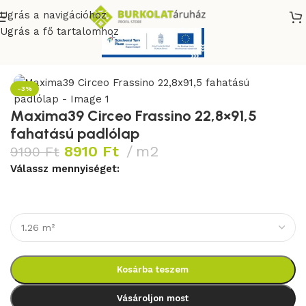
Ugrás a navigációhoz
Ugrás a fő tartalomhoz
Kezdőlap
/
fahatású padlólap
/
Maxima39 Circeo
-3%
Maxima39 Circeo Frassino 22,8×91,5
fahatású padlólap
8910
Ft
m2
9190
Ft
Válassz mennyiséget:
Kosárba teszem
Vásároljon most