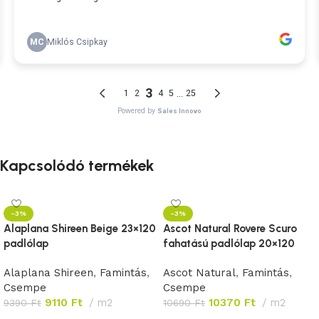
Kapcsolódó termékek
-3%
-3%
Alaplana Shireen Beige 23×120
Ascot Natural Rovere Scuro
padlólap
fahatású padlólap 20×120
Alaplana Shireen
,
Famintás
,
Ascot Natural
,
Famintás
,
Csempe
Csempe
9110
Ft
m2
10370
Ft
m2
9390
Ft
10690
Ft